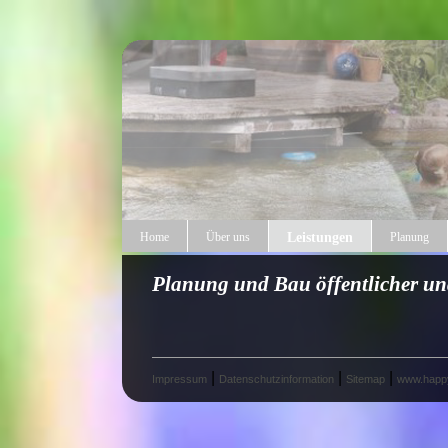
Home
Über uns
Leistungen
Planung
Planung und Bau öffentlicher un
|
|
|
Impressum
Datenschutzinformation
Sitemap
www.happy